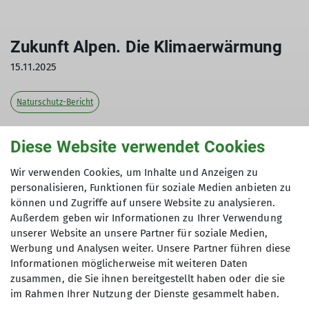
Zukunft Alpen. Die Klimaerwärmung
15.11.2025
Naturschutz-Bericht
Das Naturschutzteam besuchte mit öffentlichen
Diese Website verwendet Cookies
Verkehrmitteln das neu renovierte und 2024
wieder eröffnete Alpine Museum in München.
Wir verwenden Cookies, um Inhalte und Anzeigen zu
personalisieren, Funktionen für soziale Medien anbieten zu
Neben der Dauerstellung, die der Entwicklung der
können und Zugriffe auf unsere Website zu analysieren.
Alpen und der Geschichte des Alpinismus
Außerdem geben wir Informationen zu Ihrer Verwendung
gewidmet ist war ein Schwerpunkt das Thema
unserer Website an unsere Partner für soziale Medien,
"Klimaerwärmung" und die Auswirkungen auf den
Werbung und Analysen weiter. Unsere Partner führen diese
Alpenraum.
Informationen möglicherweise mit weiteren Daten
zusammen, die Sie ihnen bereitgestellt haben oder die sie
im Rahmen Ihrer Nutzung der Dienste gesammelt haben.