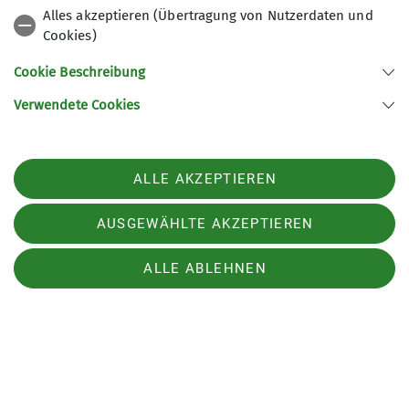
über die Nordflanke nicht mehr zu empfehlen ist.
Alles akzeptieren (Übertragung von Nutzerdaten und
Eine Ersatzroute über die Grawagrubennieder und
Cookies)
den Gratverlauf von der Gamsspitze zur
Cookie Beschreibung
Ruderhofspitze ist laut Christoph angedacht.
Verwendete Cookies
ALLE AKZEPTIEREN
AUSGEWÄHLTE AKZEPTIEREN
ALLE ABLEHNEN