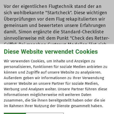
Vor der eigentlichen Flugtechnik stand der an
sich wohlbekannte "Startcheck". Diese wichtigen
Überprüfungen vor dem Flug rekapitulierten wir
gemeinsam und bewerteten unsere Erfahrungen
damit. Simon ergänzte die Standard-Checkliste
sinnvollerweise mit dem Punkt "Check des Retter-
Griffs". Bei manchen Gurtzeug-Modellen löst sich
nämlich dieser Auslöser des Notfall-Fallschirms
Diese Website verwendet Cookies
leider recht leicht und das kann unerkannt zu
Wir verwenden Cookies, um Inhalte und Anzeigen zu
massiven Problemen führen.
personalisieren, Funktionen für soziale Medien anbieten zu
können und Zugriffe auf unsere Website zu analysieren.
Anschließend folgte ein praktisches Training mit
Außerdem geben wir Informationen zu Ihrer Verwendung
einem an der Decke aufgehängten Gleitschirm-
unserer Website an unsere Partner für soziale Medien,
Simulator, in den wir unsere eigenen Gurtzeuge
Werbung und Analysen weiter. Unsere Partner führen diese
einhängten. Dabei übten wir zuerst eine mögliche
Informationen möglicherweise mit weiteren Daten
Notfall-Strategie im Fall nicht verschlossener
zusammen, die Sie ihnen bereitgestellt haben oder die sie
Beinschlaufen. Danach simulierten wir das aktive
im Rahmen Ihrer Nutzung der Dienste gesammelt haben.
Fliegen in Thermik oder Turbulenzen und die