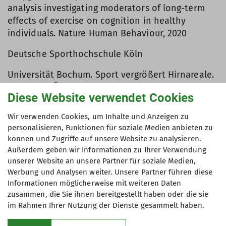
analysis investigating moderators of long-term
effects of exercise on cognition in healthy
individuals. Nature Human Behaviour, 2020
Deutsche Sporthochschule Köln
Universität Bochum. Sport vergrößert Hirnareale.
Deutsches Ärzteblatt 2013; Jahrestagung der
Diese Website verwendet Cookies
Deutschen Gesellschaft für Klinische
Neurophysiologie und funktionelle Bildgebung
Wir verwenden Cookies, um Inhalte und Anzeigen zu
(DGKN) 2013
personalisieren, Funktionen für soziale Medien anbieten zu
können und Zugriffe auf unsere Website zu analysieren.
David A. Raichlen et al. Differences in Resting
Außerdem geben wir Informationen zu Ihrer Verwendung
State Functional Connectivity between Young
unserer Website an unsere Partner für soziale Medien,
Adult Endurance Athletes and Healthy Controls.
Werbung und Analysen weiter. Unsere Partner führen diese
Hum. Neurosci., 29 November 2016
Informationen möglicherweise mit weiteren Daten
zusammen, die Sie ihnen bereitgestellt haben oder die sie
im Rahmen Ihrer Nutzung der Dienste gesammelt haben.