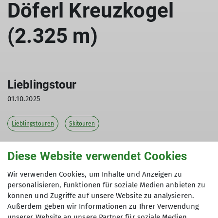
Döferl Kreuzkogel
(2.325 m)
Lieblingstour
01.10.2025
Lieblingstouren
Skitouren
Meine absolute Lieblings-Skitour startet direkt am
Diese Website verwendet Cookies
Vorderschappachhof und führt hinauf
zum Kreuzkogel – oder, wie ihn die
Wir verwenden Cookies, um Inhalte und Anzeigen zu
Einheimischen liebevoll nennen, zum Döferl.
personalisieren, Funktionen für soziale Medien anbieten zu
können und Zugriffe auf unsere Website zu analysieren.
Gleich oberhalb von Hüttschlag steigen wir über
Außerdem geben wir Informationen zu Ihrer Verwendung
weitläufige, verschneite Hänge in Richtung
unserer Website an unsere Partner für soziale Medien,