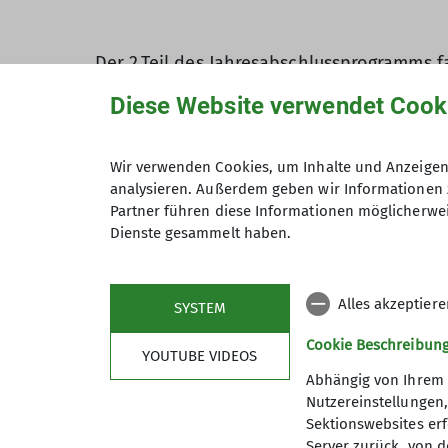
Der 2.Teil des Jahresabschlussprogramms f
Schwindl statt.
Diese Website verwendet Cook
Wir verwenden Cookies, um Inhalte und Anzeigen 
analysieren. Außerdem geben wir Informationen 
Partner führen diese Informationen möglicherwei
Dienste gesammelt haben.
Alles akzeptier
SYSTEM
Cookie Beschreibun
YOUTUBE VIDEOS
Nach dem Mittagessen genossen wir die P
Abhängig von Ihrem 
unsere Damen, ganz herzlichen Dank für al
Nutzereinstellungen
Inge unterhielten uns dabei mit Mundartg
Sektionswebsites erf
Server zurück, von 