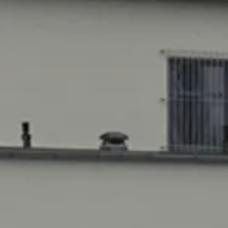
Hüttentouren
Hunderunde
Inklusion
International Group
Kaiserschmarrn-Gruppe
Klettersteiggruppe
Laufgruppe
MTB-Gruppe
MTB-Gravity-Gruppe
Öffi-Gruppe
Rund um Regensburg
Seniorengruppe
Skigymnastik
Skitourengruppe
Sportklettergruppe
Trailrunning
Walkgruppe