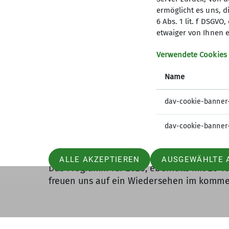
Franken.
ermöglicht es uns, d
6 Abs. 1 lit. f DSGV
etwaiger von Ihnen e
Verwendete Cookies
Name
dav-cookie-banner
Unser letzter Programmpunkt war die Ehru
dav-cookie-banner
noch einmal das ganze Wanderjahr revuepa
stolz auf die Leistung unserer Wanderführe
ALLE AKZEPTIEREN
AUSGEWÄHLTE 
Das Programm für 2026, ebenfalls mit 23 To
freuen uns auf ein Wiedersehen im komme