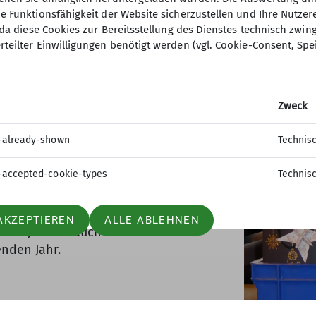
ie Funktionsfähigkeit der Website sicherzustellen und Ihre Nutzer
O, da diese Cookies zur Bereitsstellung des Dienstes technisch zw
rteilter Einwilligungen benötigt werden (vgl. Cookie-Consent, Spe
Zweck
-already-shown
Technis
ng der Wanderführer. Werner ließ
-accepted-cookie-types
Technis
ssieren, und wir konnten richtig
r sein (23 Touren).
AKZEPTIEREN
ALLE ABLEHNEN
uren, wurde auch verteilt und wir
nden Jahr.