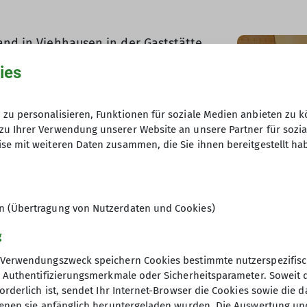
and in Viehhausen in der Gaststätte
ies
zu personalisieren, Funktionen für soziale Medien anbieten zu k
zu Ihrer Verwendung unserer Website an unsere Partner für sozi
se mit weiteren Daten zusammen, die Sie ihnen bereitgestellt ha
en (Übertragung von Nutzerdaten und Cookies)
g
lätzchenspenden, ein großes Lob an
Verwendungszweck speichern Cookies bestimmte nutzerspezifisc
l die Köstlichkeiten. Günther und
, Authentifizierungsmerkmale oder Sicherheitsparameter. Soweit
edichten aus der Oberpfalz und
orderlich ist, sendet Ihr Internet-Browser die Cookies sowie die 
denen sie anfänglich heruntergeladen wurden. Die Auswertung un