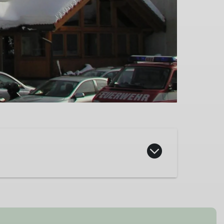
senau am Hengstpaß. Das ehemalige