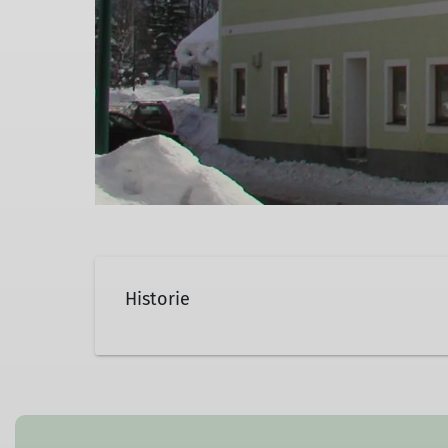
Historie
Der Gasthof Maurerwirt liegt im Orts
Gasthaus wird schon seit mehreren Gene