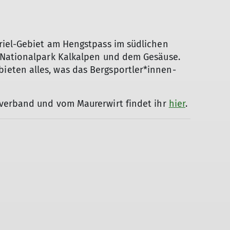
Hüttentouren
Hunderunde
Inklusion
International Group
riel-Gebiet am Hengstpass im südlichen
Kaiserschmarrn-Gruppe
m Nationalpark Kalkalpen und dem Gesäuse.
Klettersteiggruppe
eten alles, was das Bergsportler*innen-
Laufgruppe
MTB-Gruppe
MTB-Gravity-Gruppe
sverband und vom Maurerwirt findet ihr
hier
.
Öffi-Gruppe
Rund um Regensburg
Seniorengruppe
Skigymnastik
Skitourengruppe
Sportklettergruppe
Trailrunning
Walkgruppe