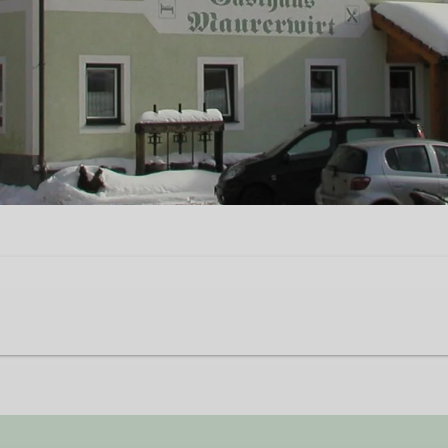
zentrum der kleinen knapp 700 Einwohnergemeinde Ro
rationen als Familienbetrieb geführt.