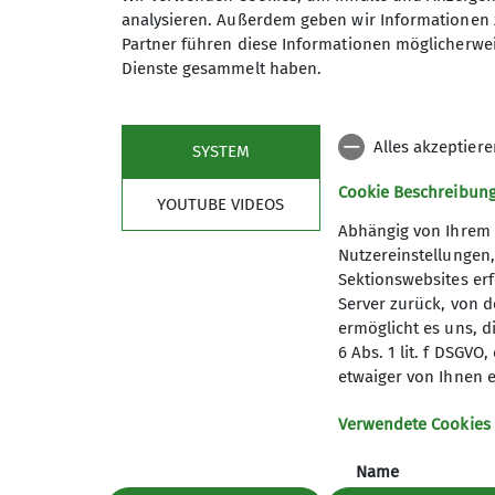
analysieren. Außerdem geben wir Informationen 
Partner führen diese Informationen möglicherwei
Dienste gesammelt haben.
Service
DAV
Mitgliedschaft
Bergwett
Alles akzeptier
Publikationen
Lawinenl
SYSTEM
Unsere Öffnungszeiten
alpenver
Cookie Beschreibun
YOUTUBE VIDEOS
Hüttens
Abhängig von Ihrem 
Nutzereinstellungen
Sektionswebsites erf
Server zurück, von 
ermöglicht es uns, d
6 Abs. 1 lit. f DSGV
etwaiger von Ihnen e
Verwendete Cookies
Datenschutz-Einstellungen
Datenschutz
Impress
Name