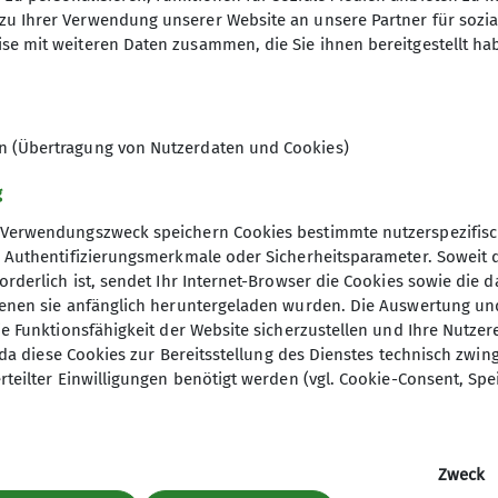
Hüttentouren
zu Ihrer Verwendung unserer Website an unsere Partner für sozi
Hunderunde
se mit weiteren Daten zusammen, die Sie ihnen bereitgestellt ha
Inklusion
 Bundesverband
International Group
Kaiserschmarrn-Gruppe
er
Klettersteiggruppe
en (Übertragung von Nutzerdaten und Cookies)
ageberichte
Laufgruppe
einaktiv.com
MTB-Gruppe
g
uche
MTB-Gravity-Gruppe
Verwendungszweck speichern Cookies bestimmte nutzerspezifisc
Öffi-Gruppe
, Authentifizierungsmerkmale oder Sicherheitsparameter. Soweit
Rund um Regensburg
orderlich ist, sendet Ihr Internet-Browser die Cookies sowie die 
Seniorengruppe
denen sie anfänglich heruntergeladen wurden. Die Auswertung un
Skigymnastik
ie Funktionsfähigkeit der Website sicherzustellen und Ihre Nutzer
Skitourengruppe
O, da diese Cookies zur Bereitsstellung des Dienstes technisch zw
Sportklettergruppe
rteilter Einwilligungen benötigt werden (vgl. Cookie-Consent, Spe
Trailrunning
Walkgruppe
um
Erklärung zur Barrierefriheit
Zweck