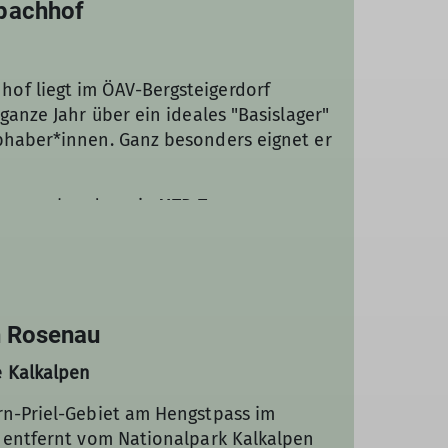
pachhof
of liegt im ÖAV-Bergsteigerdorf
ganze Jahr über ein ideales "Basislager"
ebhaber*innen. Ganz besonders eignet er
ismusverband sowie MTB-Touren,
nd um den Vorderschappachhof findet
n Rosenau
e Kalkalpen
rn-Priel-Gebiet am Hengstpass im
t entfernt vom Nationalpark Kalkalpen