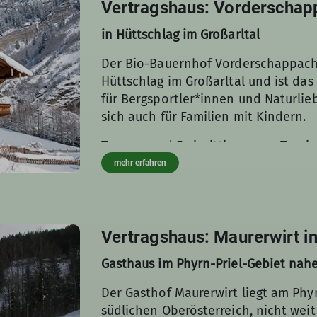
Vertragshaus: Vorderschap
in Hüttschlag im Großarltal
Der Bio-Bauernhof Vorderschappachh
Hüttschlag im Großarltal und ist das 
für Bergsportler*innen und Naturli
sich auch für Familien mit Kindern.
Touren- und Freizeittipps vom Tour
zusammengestellt von Toni Putz, ru
mehr erfahren
ihr
hier
.
Adresse Vorderschappachhof
Vertragshaus: Maurerwirt i
Hüttschlag 9A
Gasthaus im Phyrn-Priel-Gebiet nah
A-5612 Hüttschlag
Der Gasthof Maurerwirt liegt am Phy
südlichen Oberösterreich, nicht wei