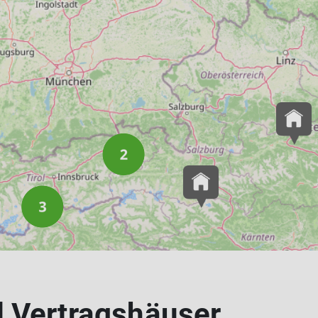
Hüttentouren
Hunderunde
Inklusion
International Group
Kaiserschmarrn-Gruppe
Klettersteiggruppe
Laufgruppe
MTB-Gruppe
MTB-Gravity-Gruppe
Öffi-Gruppe
Rund um Regensburg
Seniorengruppe
Skigymnastik
Skitourengruppe
Sportklettergruppe
Trailrunning
Walkgruppe
 Vertragshäuser