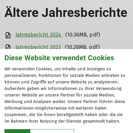
Das Jahr 2025 war für unsere Sektion durch
Ältere Jahresberichte
zahlreiche gelungene
Veranstaltungen, erlebnisreichen Bergtouren, einer
starken Gemeinschaft, aber auch durch
Herausforderungen sehr bewegt. Trotz des erfreulich
Jahresbericht 2024
(10.36MB, pdf)
positiven Haushaltsergebnisses müssen wir die
steigenden Ausgaben im Blick behalten. Die
Jahresbericht 2023
(10.28MB, pdf)
finanzielle Situation erfordert weiterhin einen
verantwortungsvollen Umgang mit unseren
Diese Website verwendet Cookies
Jahresbericht 2022
(4.48MB, pdf)
Ressourcen, indem wir Prioritäten klar setzen und
Entscheidungen mit Blick auf eine langfristig
Wir verwenden Cookies, um Inhalte und Anzeigen zu
Jahresbericht 2021
(3.37MB, pdf)
tragfähige Entwicklung treffen.
personalisieren, Funktionen für soziale Medien anbieten zu
können und Zugriffe auf unsere Website zu analysieren.
Jahresbericht 2020
(7.28MB, pdf)
Jahresbericht 2025 (PDF)
Außerdem geben wir Informationen zu Ihrer Verwendung
unserer Website an unsere Partner für soziale Medien,
Jahresbericht 2019
(4.46MB, pdf)
mehr erfahren
Werbung und Analysen weiter. Unsere Partner führen diese
Jahresbericht 2018
(4.99MB, pdf)
Informationen möglicherweise mit weiteren Daten
zusammen, die Sie ihnen bereitgestellt haben oder die sie
im Rahmen Ihrer Nutzung der Dienste gesammelt haben.