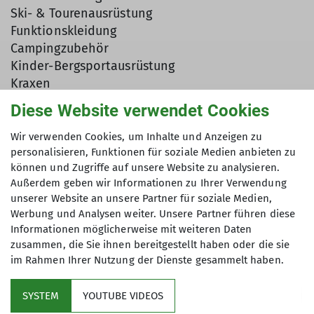
Ski- & Tourenausrüstung
Funktionskleidung
Campingzubehör
Kinder-Bergsportausrüstung
Kraxen
Bergbücher
Diese Website verwendet Cookies
Karten
Der Basar findet im Rahmen eines
Wir verwenden Cookies, um Inhalte und Anzeigen zu
Nummernbasars statt. Verkäufernummer erhaltet
personalisieren, Funktionen für soziale Medien anbieten zu
können und Zugriffe auf unsere Website zu analysieren.
ihr ab 01.09.26 online. 20% vom Verkaufserlös
Außerdem geben wir Informationen zu Ihrer Verwendung
gehen an die Sektion
unserer Website an unsere Partner für soziale Medien,
Werbung und Analysen weiter. Unsere Partner führen diese
Annahme:
Donnerstag, 08.10.26 15.00 Uhr bis 18.00
Informationen möglicherweise mit weiteren Daten
Uhr
zusammen, die Sie ihnen bereitgestellt haben oder die sie
im Rahmen Ihrer Nutzung der Dienste gesammelt haben.
Rückgabe:
Montag, 11.10.2026 15:00 Uhr-18:00 Uhr
SYSTEM
YOUTUBE VIDEOS