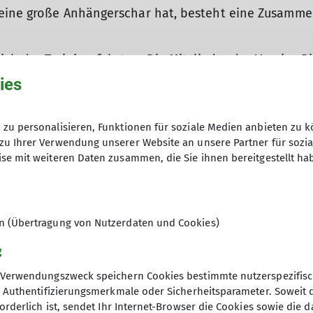
Hüttentouren
 eine große Anhängerschar hat, besteht eine Zusamme
Hunderunde
Inklusion
International Group
ich der Trainingsfahrten. Die Mitglieder des Vereins 
Kaiserschmarrn-Gruppe
ningsfahrten des jeweiligen anderen Vereins teilnehm
ies
Klettersteiggruppe
Laufgruppe
MTB-Gruppe
 Daher unterstützen wir gerne das große soziale Enga
zu personalisieren, Funktionen für soziale Medien anbieten zu k
MTB-Gravity-Gruppe
Gesundheitssektor mit dem Herzstück „Kinderhaus Shal
zu Ihrer Verwendung unserer Website an unsere Partner für sozi
Öffi-Gruppe
te durch Spenden, den Erlösen aus dem Kalenderverka
se mit weiteren Daten zusammen, die Sie ihnen bereitgestellt ha
Rund um Regensburg
eschäftsstelle verkauft.
Seniorengruppe
Skigymnastik
ion mit dem Bund Naturschutz und dem Landesbund für
Skitourengruppe
en (Übertragung von Nutzerdaten und Cookies)
Sportklettergruppe
g
Trailrunning
Walkgruppe
Verwendungszweck speichern Cookies bestimmte nutzerspezifisc
, Authentifizierungsmerkmale oder Sicherheitsparameter. Soweit
orderlich ist, sendet Ihr Internet-Browser die Cookies sowie die 