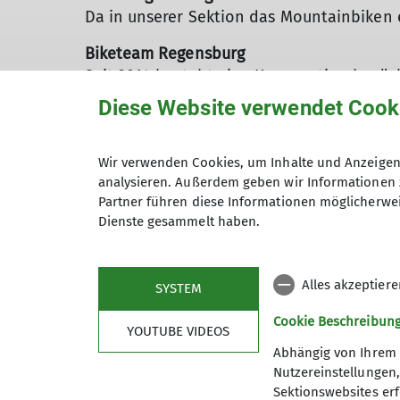
Da in unserer Sektion das Mountainbiken
Biketeam Regensburg
Seit 2014 besteht eine Kooperation bezügl
der Sektion dürfen an wöchentlichen Trai
Diese Website verwendet Cook
Nepalhilfe Beilngries
Bergsteiger sind oft auch Nepal-Freunde.
Wir verwenden Cookies, um Inhalte und Anzeigen 
dabei Schul- & Bildungsprojekte und der 
analysieren. Außerdem geben wir Informationen 
Kathmandu. Finanziert werden die Projek
Partner führen diese Informationen möglicherwei
Dienste gesammelt haben.
Nepalkalender wird jedes Jahr in unserer G
BUND NATURSCHUTZ
Als Naturschutzverein arbeitet die Sekt
Alles akzeptier
SYSTEM
Cookie Beschreibun
YOUTUBE VIDEOS
Abhängig von Ihrem 
Nutzereinstellungen
Sektionswebsites erf