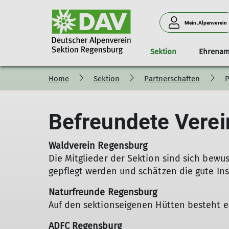
Mein.Alpenverein
Sektion
Ehrenam
Home
Sektion
Partnerschaften
P
Für euch vor Ort
Kurse
Gremien der Sektion
Pinnwand
Hütten der Sektion
Ortsgruppen
Touren
Mitgliedschaft
Naturschutz
Freie Plätz
Werte u
Jugen
Geschäftsstelle
Vorstand
Neue Regensburger Hütte
OG Städtedreieck
Programm
Leitlinien
Befreundete Verei
Ausrüstungslager
Beirat
Talherberge Zwieselstein
OG Bayerwald
Aktivitäten
Ausbildu
Bücherei
Ehrenrat und Rechnungsprüfung
Hanslberghütte
Das Naturschutzteam
Satzung
Waldverein Regensburg
Unsere Öffnungszeiten
Mitgliederversammlung
Berg- und Skiheim Brixen im Thale
Infothek
Präventio
Die Mitglieder der Sektion sind sich bew
Berg- und Skiheim Ferienwohnung
Klettern und Naturschutz
gepflegt werden und schätzen die gute In
Steinwaldhütte
Naturfreunde Regensburg
Auf den sektionseigenen Hütten besteht 
ADFC Regensburg