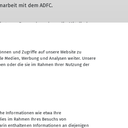
narbeit mit dem ADFC.
Biketeam Regensburg bzw. die Mitglieder
en.
gement des Vereins. Schwerpunkt sind
önnen und Zugriffe auf unsere Website zu
igram Bal Griha“ in einem Vorort von
ale Medien, Werbung und Analysen weiter. Unsere
uf und den Benefizveranstaltungen. Der
ben oder die sie im Rahmen Ihrer Nutzung der
 Vogelschutz zusammen.
he Informationen wie etwa Ihre
 dies im Rahmen Ihres Besuchs von
darin enthaltenen Informationen an diejenigen