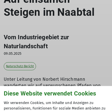
Steigen im Naabtal
Vom Industriegebiet zur
Naturlandschaft
09.05.2025
Naturschutz-Bericht
Unter Leitung von Norbert Hirschmann
wanderten wir auf verwunschenen Pfaden von
Etterzhausen nach Pielenhofen über die
Diese Website verwendet Cookies
Jurahänge im Naabtal. Der Weg führte uns zu
Wir verwenden Cookies, um Inhalte und Anzeigen zu
einer fantastischen Aussichtskanzel mit Blick auf
personalisieren, Funktionen für soziale Medien anbieten zu
die Naabschleife und die Penker Felsen sowie