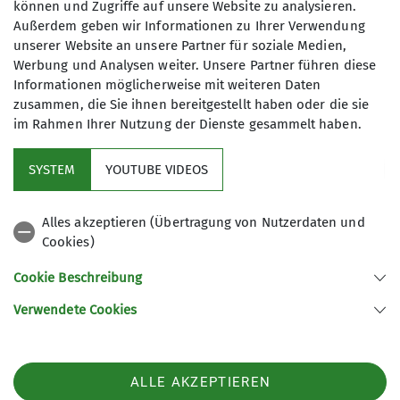
können und Zugriffe auf unsere Website zu analysieren.
eine seltene Tuffstein-Formation oberhalb von
Außerdem geben wir Informationen zu Ihrer Verwendung
Ebenwies durch eine eindrucksvolle
unserer Website an unsere Partner für soziale Medien,
Naturlandschaft.
Werbung und Analysen weiter. Unsere Partner führen diese
Informationen möglicherweise mit weiteren Daten
zusammen, die Sie ihnen bereitgestellt haben oder die sie
im Rahmen Ihrer Nutzung der Dienste gesammelt haben.
Norbert Hirschmann erläuterte uns fachkundig,
dass diese wunderbare Flusslandschaft nicht
SYSTEM
YOUTUBE VIDEOS
immer so war. Vom 13. bis in die Mitte des 18.
Jahrhunderts hinein war die Vils/ Naab-Region
Alles akzeptieren (Übertragung von Nutzerdaten und
ein intensiv genutztes Industriegebiet zur
Cookies)
Eisengewinnung und - verarbeitung. Mehr als 100
Hammerwerke und ein intensiver Schiffsverkehr
Cookie Beschreibung
prägten die Landschaft. In den letzten rd. 200
Verwendete Cookies
Jahren eroberte die Natur das Naabtal zurück und
wir konnten eine üppige und sehr artenreiche
Vegetation erleben. Wir entdeckten in den
ALLE AKZEPTIEREN
Wälder, auf den Wiesen und Trockrasen eine