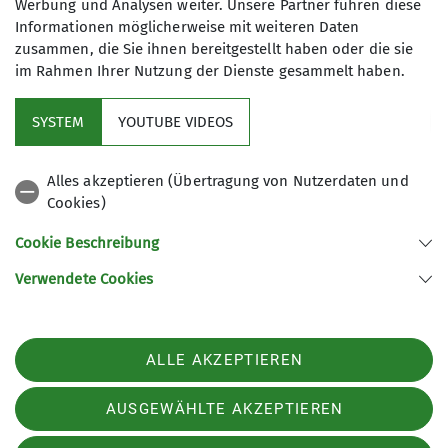
sowie Mitglieder, die die Sektion ideell oder
Werbung und Analysen weiter. Unsere Partner führen diese
durch Spenden unterstützen, wären die
Informationen möglicherweise mit weiteren Daten
verschiedenen Aktivitäten nicht möglich
zusammen, die Sie ihnen bereitgestellt haben oder die sie
im Rahmen Ihrer Nutzung der Dienste gesammelt haben.
gewesen.
Ende Juni hat der Umzug der Geschäftsstelle
SYSTEM
YOUTUBE VIDEOS
zusammen mit Ausrüstungslager und
Sektionsbücherei auf das Gelände der
Alles akzeptieren (Übertragung von Nutzerdaten und
Spitalstiftung stattgefunden. Es ist noch nicht
Cookies)
das endgültige Domizil, aber dann wird es nur
über die Straße gehen, wenn die Sanierung des
Cookie Beschreibung
Spitalmeisterhauses abgeschlossen ist. Alle
Verwendete Cookies
Mitarbeitenden bestätigen einstimmig, dass
dieser Standort ein großer Gewinn ist und dass
sie sich dort wohlfühlen. Am 20. Oktober hat
ALLE AKZEPTIEREN
dieses Jahr nicht nur eine, sondern haben gleich
zwei Mitgliederversammlungen digital
AUSGEWÄHLTE AKZEPTIEREN
stattgefunden. Es wurde nämlich zuerst die
Mitgliederversammlung für das vergangene Jahr