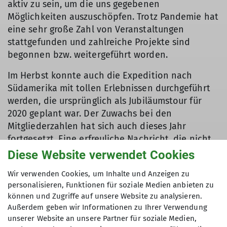
aktiv zu sein, um die uns gegebenen
Möglichkeiten auszuschöpfen. Trotz Pandemie hat
eine sehr große Zahl von Veranstaltungen
stattgefunden und zahlreiche Projekte sind
begonnen bzw. weitergeführt worden.
Im Herbst konnte auch die Expedition nach
Südamerika mit tollen Erlebnissen durchgeführt
werden, die ursprünglich als Jubiläumstour für
2020 geplant war. Der Zuwachs bei den
Mitgliederzahlen hat sich auch dieses Jahr
fortgesetzt. Eine erfreuliche Nachricht, die nicht
nur unsere Einstellung zu Bergsport und Natur
Diese Website verwendet Cookies
bestätigt, sondern auch immer wieder neue
Wir verwenden Cookies, um Inhalte und Anzeigen zu
Herausforderungen bedeutet. Ohne unsere
personalisieren, Funktionen für soziale Medien anbieten zu
Mitarbeitenden in der Geschäftsstelle und im
können und Zugriffe auf unsere Website zu analysieren.
Kletterzentrum, aber vor allem ohne
Außerdem geben wir Informationen zu Ihrer Verwendung
Trainer*innen und ehrenamtlich Mitwirkende
unserer Website an unsere Partner für soziale Medien,