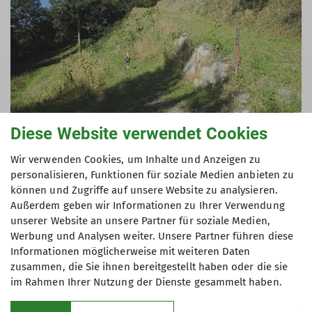
Diese Website verwendet Cookies
Wir verwenden Cookies, um Inhalte und Anzeigen zu
personalisieren, Funktionen für soziale Medien anbieten zu
können und Zugriffe auf unsere Website zu analysieren.
Kurz schaukeln, dann zum Wasserfall
Außerdem geben wir Informationen zu Ihrer Verwendung
Nach der verfallenen Hütte geht es links über
unserer Website an unsere Partner für soziale Medien,
einen Steg (keine Markierung, siehe Bild mit Steg)
Werbung und Analysen weiter. Unsere Partner führen diese
Informationen möglicherweise mit weiteren Daten
und dann gleich wieder bergauf. Wir kommen an
zusammen, die Sie ihnen bereitgestellt haben oder die sie
Weidewiesen und man sieht links einen
im Rahmen Ihrer Nutzung der Dienste gesammelt haben.
Bauernhof. Wir gehen geradeaus über die
Weidewiese der „Zebrakühe“ (sog. Belted