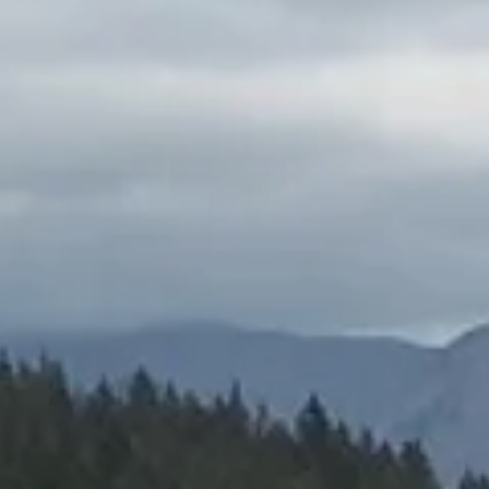
Hüttentouren
Hunderunde
Inklusion
International Group
Kaiserschmarrn-Gruppe
Klettersteiggruppe
Laufgruppe
MTB-Gruppe
MTB-Gravity-Gruppe
Öffi-Gruppe
© Werner & Inge Fessel
Rund um Regensburg
Seniorengruppe
Skigymnastik
Skitourengruppe
Sportklettergruppe
Trailrunning
Walkgruppe
© Werner & Inge Fessel