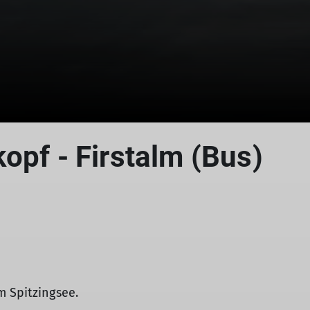
opf - Firstalm (Bus)
m Spitzingsee.