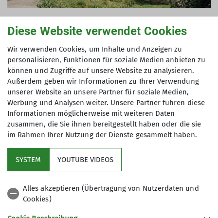
Diese Website verwendet Cookies
Wir verwenden Cookies, um Inhalte und Anzeigen zu
In der Festschrift zum 125-jährigen Jubiläum steht,
personalisieren, Funktionen für soziale Medien anbieten zu
dass viel gearbeitet wurde während der
können und Zugriffe auf unsere Website zu analysieren.
Generalversammlung, und viel diskutiert wurde,
Außerdem geben wir Informationen zu Ihrer Verwendung
zum Beispiel über den „Münchner Wasserkopf“
unserer Website an unsere Partner für soziale Medien,
und den Wert der Hütten, aber auch Zeit für
Werbung und Analysen weiter. Unsere Partner führen diese
Stadterkundungen und Ausflüge in die
Informationen möglicherweise mit weiteren Daten
zusammen, die Sie ihnen bereitgestellt haben oder die sie
Regensburger Umgebung blieb.
im Rahmen Ihrer Nutzung der Dienste gesammelt haben.
Aus zwei mach vier
SYSTEM
YOUTUBE VIDEOS
Zwei weitere Hütten kamen im Laufe der
nächsten 25 Jahre dazu: Unter dem Vorsitz von Dr.
Alles akzeptieren (Übertragung von Nutzerdaten und
Thomas Brennauer, der ab 1971 übernahm, das
Cookies)
Berg- und Skiheim in Brixen im Thale, und 1991
die Talherberge Zwieselstein unter dem Vorsitz