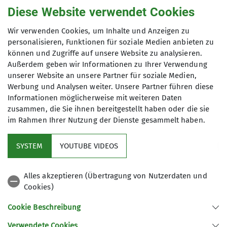
Diese Website verwendet Cookies
Gruppe
Wir verwenden Cookies, um Inhalte und Anzeigen zu
personalisieren, Funktionen für soziale Medien anbieten zu
können und Zugriffe auf unsere Website zu analysieren.
Ortsgruppe Bayerwald
Außerdem geben wir Informationen zu Ihrer Verwendung
unserer Website an unsere Partner für soziale Medien,
Werbung und Analysen weiter. Unsere Partner führen diese
Informationen möglicherweise mit weiteren Daten
Die Ortsgruppe Bayerwald vereint alle
zusammen, die Sie ihnen bereitgestellt haben oder die sie
Sektionsmitglieder aus dem Raum des
im Rahmen Ihrer Nutzung der Dienste gesammelt haben.
nördlichen Bayerwaldes, die Interesse
haben, Bergfreundschaften in ihrer
SYSTEM
YOUTUBE VIDEOS
nahen Umgebung zu knüpfen.
Service
Alles akzeptieren (Übertragung von Nutzerdaten und
Details
Cookies)
DAV Bundesverband
Cookie Beschreibung
Verwendete Cookies