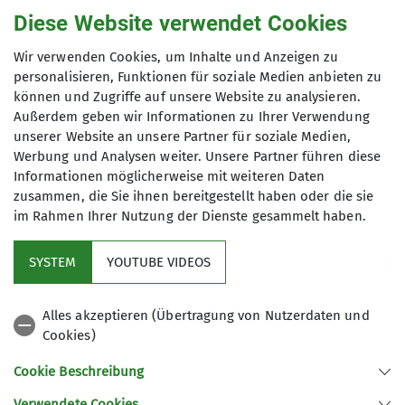
Diese Website verwendet Cookies
Gruppe
Wir verwenden Cookies, um Inhalte und Anzeigen zu
personalisieren, Funktionen für soziale Medien anbieten zu
können und Zugriffe auf unsere Website zu analysieren.
Seniorengruppe
Außerdem geben wir Informationen zu Ihrer Verwendung
unserer Website an unsere Partner für soziale Medien,
Werbung und Analysen weiter. Unsere Partner führen diese
Informationen möglicherweise mit weiteren Daten
Wir wandern an jedem 2. Dienstag im
zusammen, die Sie ihnen bereitgestellt haben oder die sie
Monat entweder in der näheren
im Rahmen Ihrer Nutzung der Dienste gesammelt haben.
Umgebung (Oberpfalz, Niederbayern),
im Bayerischen Wald, in Franken und
SYSTEM
YOUTUBE VIDEOS
in den Alpen. Die Touren werden von
Service
unseren Mitgliedern selbst geplant
Alles akzeptieren (Übertragung von Nutzerdaten und
und durchgeführt.
Cookies)
DAV Bundesverband
Kontakt aufnehmen
Cookie Beschreibung
Verwendete Cookies