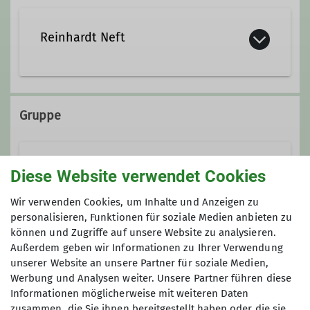
Reinhardt Neft
naturschutzteam@alpenverein-
regensburg.de
Gruppe
Ämter
Naturschutzteam
Diese Website verwendet Cookies
Beirat
Wir verwenden Cookies, um Inhalte und Anzeigen zu
personalisieren, Funktionen für soziale Medien anbieten zu
Details
können und Zugriffe auf unsere Website zu analysieren.
Gruppenleiter*in Naturschutzteam
Außerdem geben wir Informationen zu Ihrer Verwendung
Anmeldung
unserer Website an unsere Partner für soziale Medien,
Naturschutzreferent*in
Werbung und Analysen weiter. Unsere Partner führen diese
naturschutzteam@alpenverein-regensburg.de
Informationen möglicherweise mit weiteren Daten
zusammen, die Sie ihnen bereitgestellt haben oder die sie