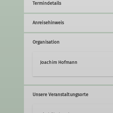
Termindetails
Anreisehinweis
Organisation
Joachim Hofmann
09471 97966
0160 94875
Unsere Veranstaltungsorte
Ämter