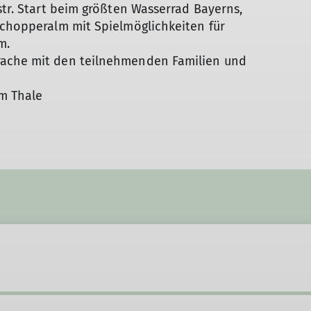
Hüttentouren
str. Start beim größten Wasserrad Bayerns,
Hunderunde
Schopperalm mit Spielmöglichkeiten für
Inklusion
km.
International Group
rache mit den teilnehmenden Familien und
Kaiserschmarrn-Gruppe
Klettersteiggruppe
m Thale
Laufgruppe
MTB-Gruppe
MTB-Gravity-Gruppe
Öffi-Gruppe
Rund um Regensburg
Seniorengruppe
Skigymnastik
Skitourengruppe
Sportklettergruppe
Trailrunning
Walkgruppe