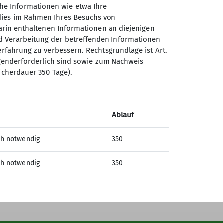
he Informationen wie etwa Ihre
 dies im Rahmen Ihres Besuchs von
darin enthaltenen Informationen an diejenigen
d Verarbeitung der betreffenden Informationen
erfahrung zu verbessern. Rechtsgrundlage ist Art.
Sektion Regensburg des
ingenderforderlich sind sowie zum Nachweis
Deutschen Alpenvereins e.V.
icherdauer 350 Tage).
St.-Katharinen-Platz 4
93059 Regensburg
Ablauf
Telefon +4994146399030
ch notwendig
350
Kontakt
ch notwendig
350