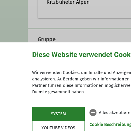
Kitzbüheler Alpen
Beirat
Gruppenleiter*in Ortsgr
Hüttenreferent*in Steinwaldhütte
Gruppe
Diese Website verwendet Cook
Ortsgruppe Städtedreieck
Wir verwenden Cookies, um Inhalte und Anzeigen 
analysieren. Außerdem geben wir Informationen 
Partner führen diese Informationen möglicherwei
In der Ortsgruppe Städtedreiec
Dienste gesammelt haben.
Schwandorf und Burglengenfeld
Preis
Kontakt aufnehmen
Alles akzeptier
SYSTEM
Details
Cookie Beschreibun
YOUTUBE VIDEOS