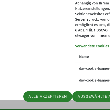
Abhängig von Ihrem 
Nutzereinstellungen
Sektionswebsites erf
Server zurück, von 
ermöglicht es uns, d
6 Abs. 1 lit. f DSGV
Service
DAV
etwaiger von Ihnen e
Mitgliedschaft
Bergwett
Verwendete Cookies
Publikationen
Lawinenl
Name
Unsere Öffnungszeiten
alpenver
Hüttens
dav-cookie-banner
dav-cookie-banner
ALLE AKZEPTIEREN
AUSGEWÄHLTE 