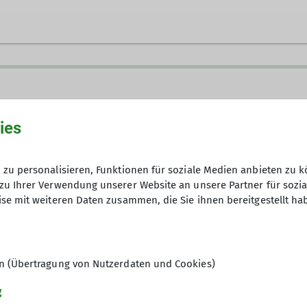
uppe Städtedreieck
ies
zu personalisieren, Funktionen für soziale Medien anbieten zu k
zu Ihrer Verwendung unserer Website an unsere Partner für sozi
se mit weiteren Daten zusammen, die Sie ihnen bereitgestellt ha
k organisieren sich die Berg- und Wanderfreundinnen 
 sowie aus Maxhütte.
Fahrt- und Verpflegungskosten
en (Übertragung von Nutzerdaten und Cookies)
g