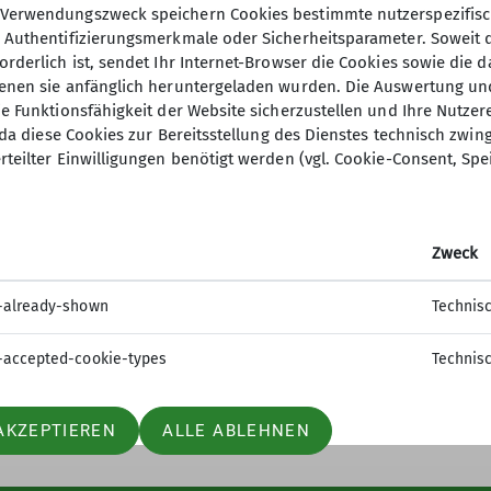
Verwendungszweck speichern Cookies bestimmte nutzerspezifisc
, Authentifizierungsmerkmale oder Sicherheitsparameter. Soweit
orderlich ist, sendet Ihr Internet-Browser die Cookies sowie die 
denen sie anfänglich heruntergeladen wurden. Die Auswertung un
ie Funktionsfähigkeit der Website sicherzustellen und Ihre Nutzer
O, da diese Cookies zur Bereitsstellung des Dienstes technisch zw
 Bundesverband
rteilter Einwilligungen benötigt werden (vgl. Cookie-Consent, Spe
er
ageberichte
Zweck
einaktiv.com
uche
-already-shown
Technis
-accepted-cookie-types
Technis
AKZEPTIEREN
ALLE ABLEHNEN