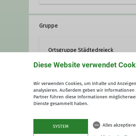
Gruppe
Ortsgruppe Städtedreieck
Diese Website verwendet Cook
In der Ortsgruppe Städtedreiec
Schwandorf und Burglengenfeld
Wir verwenden Cookies, um Inhalte und Anzeigen 
Preis
analysieren. Außerdem geben wir Informationen 
Kontakt aufnehmen
Partner führen diese Informationen möglicherwei
Dienste gesammelt haben.
Maximale Teilnehmeranzahl
Details
Alles akzeptier
SYSTEM