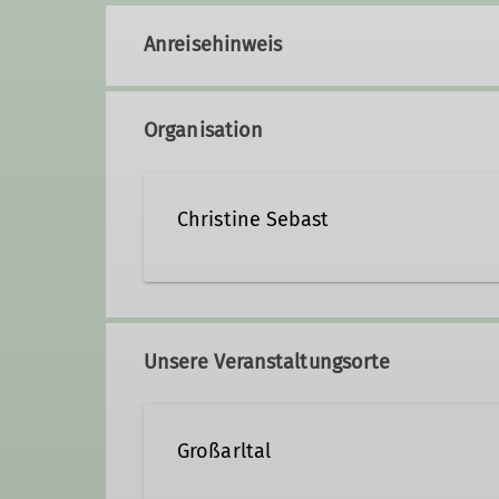
Anreisehinweis
Organisation
Christine Sebast
0157 53699934
c1sebas
Unsere Veranstaltungsorte
Ämter
Großarltal
Gruppenleitung