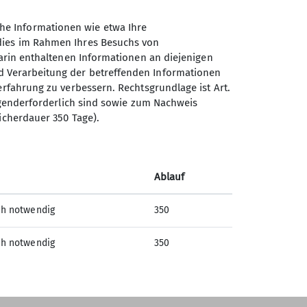
he Informationen wie etwa Ihre
 dies im Rahmen Ihres Besuchs von
darin enthaltenen Informationen an diejenigen
d Verarbeitung der betreffenden Informationen
erfahrung zu verbessern. Rechtsgrundlage ist Art.
Sektion Regensburg des
ingenderforderlich sind sowie zum Nachweis
Deutschen Alpenvereins e.V.
icherdauer 350 Tage).
St.-Katharinen-Platz 4
93059 Regensburg
Ablauf
Telefon +4994146399030
ch notwendig
350
Kontakt
ch notwendig
350