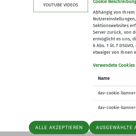
Cookie Beschreibun
YOUTUBE VIDEOS
Abhängig von Ihrem 
Nutzereinstellungen
Sektionswebsites erf
Server zurück, von 
ermöglicht es uns, d
6 Abs. 1 lit. f DSGV
Service
DAV
etwaiger von Ihnen e
Mitgliedschaft
Bergwett
Verwendete Cookies
Publikationen
Lawinenl
Name
Unsere Öffnungszeiten
alpenver
Hüttens
dav-cookie-banner
dav-cookie-banner
ALLE AKZEPTIEREN
AUSGEWÄHLTE 