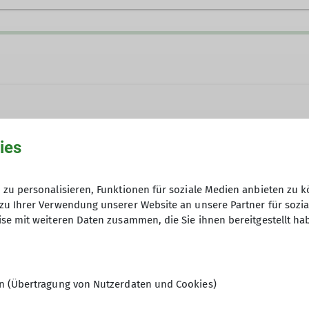
ies
k organisieren sich die Berg- und Wanderfreundinnen 
 sowie aus Maxhütte.
zu personalisieren, Funktionen für soziale Medien anbieten zu k
Fahrt- und Verpflegungskosten
zu Ihrer Verwendung unserer Website an unsere Partner für sozi
se mit weiteren Daten zusammen, die Sie ihnen bereitgestellt ha
10
en (Übertragung von Nutzerdaten und Cookies)