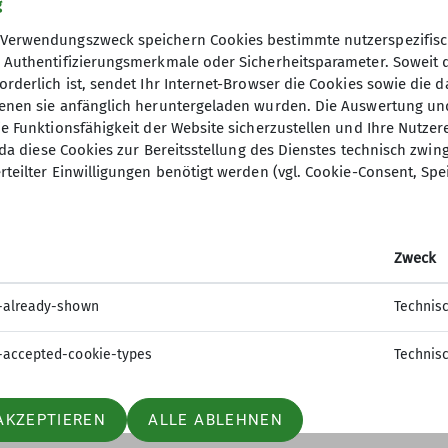
g
Verwendungszweck speichern Cookies bestimmte nutzerspezifisc
, Authentifizierungsmerkmale oder Sicherheitsparameter. Soweit
orderlich ist, sendet Ihr Internet-Browser die Cookies sowie die 
denen sie anfänglich heruntergeladen wurden. Die Auswertung un
ie Funktionsfähigkeit der Website sicherzustellen und Ihre Nutzer
O, da diese Cookies zur Bereitsstellung des Dienstes technisch zw
 Bundesverband
rteilter Einwilligungen benötigt werden (vgl. Cookie-Consent, Spe
er
ageberichte
Zweck
einaktiv.com
uche
-already-shown
Technis
-accepted-cookie-types
Technis
AKZEPTIEREN
ALLE ABLEHNEN