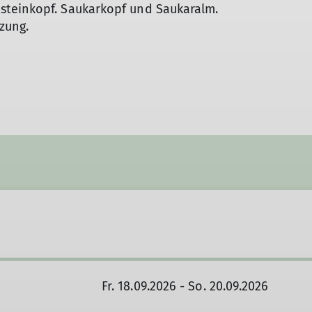
Hüttentouren
steinkopf. Saukarkopf und Saukaralm.
Hunderunde
tzung.
Inklusion
International Group
Kaiserschmarrn-Gruppe
Klettersteiggruppe
Laufgruppe
MTB-Gruppe
MTB-Gravity-Gruppe
Öffi-Gruppe
Rund um Regensburg
Seniorengruppe
Skigymnastik
Skitourengruppe
Sportklettergruppe
Trailrunning
Walkgruppe
Fr. 18.09.2026 - So. 20.09.2026