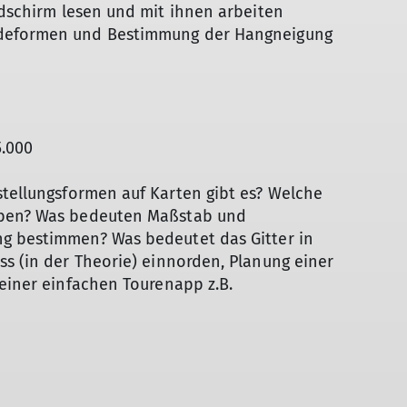
Hüttentouren
dschirm lesen und mit ihnen arbeiten
Hunderunde
ndeformen und Bestimmung der Hangneigung
Inklusion
International Group
Kaiserschmarrn-Gruppe
Klettersteiggruppe
Laufgruppe
5.000
MTB-Gruppe
MTB-Gravity-Gruppe
tellungsformen auf Karten gibt es? Welche
Öffi-Gruppe
aben? Was bedeuten Maßstab und
Rund um Regensburg
ng bestimmen? Was bedeutet das Gitter in
Seniorengruppe
ss (in der Theorie) einnorden, Planung einer
Skigymnastik
 einer einfachen Tourenapp z.B.
Skitourengruppe
Sportklettergruppe
Trailrunning
Walkgruppe