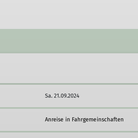
Hüttentouren
Hunderunde
Inklusion
International Group
Kaiserschmarrn-Gruppe
Klettersteiggruppe
Laufgruppe
MTB-Gruppe
MTB-Gravity-Gruppe
Öffi-Gruppe
Rund um Regensburg
Seniorengruppe
Skigymnastik
Sa. 21.09.2024
Skitourengruppe
Sportklettergruppe
Trailrunning
Anreise in Fahrgemeinschaften
Walkgruppe