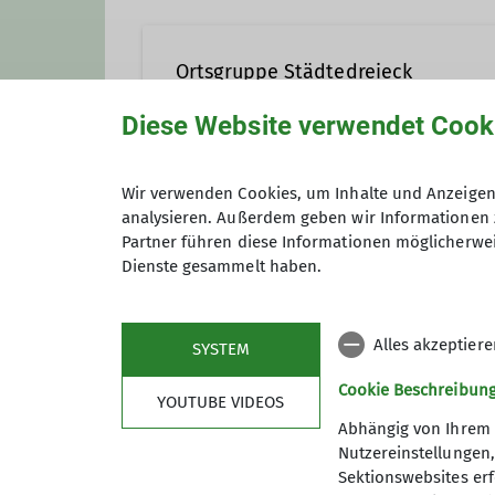
Ortsgruppe Städtedreieck
Diese Website verwendet Cook
In der Ortsgruppe Städtedreiec
Schwandorf und Burglengenfeld
Wir verwenden Cookies, um Inhalte und Anzeigen 
Anmeldung
analysieren. Außerdem geben wir Informationen 
Kontakt aufnehmen
Partner führen diese Informationen möglicherwei
Dienste gesammelt haben.
Preis
Details
Alles akzeptier
SYSTEM
Cookie Beschreibun
YOUTUBE VIDEOS
Abhängig von Ihrem 
Nutzereinstellungen
Sektionswebsites erf