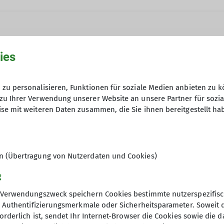
ies
k organisieren sich die Berg- und Wanderfreundinnen 
 sowie aus Maxhütte.
zu personalisieren, Funktionen für soziale Medien anbieten zu k
Anfrage senden
zu Ihrer Verwendung unserer Website an unsere Partner für sozi
se mit weiteren Daten zusammen, die Sie ihnen bereitgestellt ha
Fahrt- und Verpflegungskosten
en (Übertragung von Nutzerdaten und Cookies)
g
Verwendungszweck speichern Cookies bestimmte nutzerspezifisc
, Authentifizierungsmerkmale oder Sicherheitsparameter. Soweit
orderlich ist, sendet Ihr Internet-Browser die Cookies sowie die 