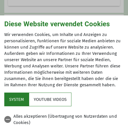
Ob auf den Hanselberg oder den
Alpinen Steig, zum Wandern, Bouldern
Anmeldung
Diese Website verwendet Cookies
oder Radeln: Die Bergfüchse, frisch
gegründet im Oktober 2022, fangen
Wir verwenden Cookies, um Inhalte und Anzeigen zu
Bitte
hier
jede Person einzeln anmelden.
früh an echte Bergsportler*innen zu
personalisieren, Funktionen für soziale Medien anbieten zu
können und Zugriffe auf unsere Website zu analysieren.
werden. Die Kids sind 2021 oder 2022
Außerdem geben wir Informationen zu Ihrer Verwendung
Maximale Teilnehmeranzahl
geboren. Die Gruppenleiter*innen
unserer Website an unsere Partner für soziale Medien,
Alice und Alfred und Gruppenbetreuer
Werbung und Analysen weiter. Unsere Partner führen diese
25
Andi sorgen dafür, dass es für die
Informationen möglicherweise mit weiteren Daten
Zwerge genug Entdeckerpausen gibt.
zusammen, die Sie ihnen bereitgestellt haben oder die sie
im Rahmen Ihrer Nutzung der Dienste gesammelt haben.
Kontakt aufnehmen
SYSTEM
YOUTUBE VIDEOS
Details
Service
Alles akzeptieren (Übertragung von Nutzerdaten und
Cookies)
DAV Bundesverband