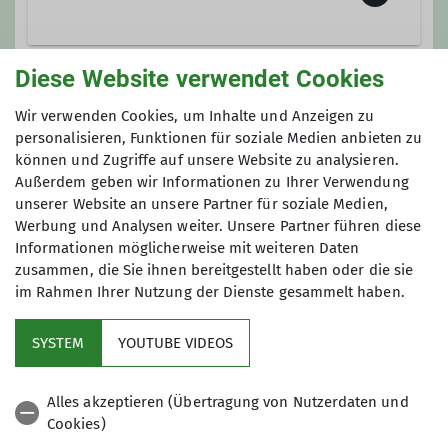
Ämter
Beirat
Naabgasse 7
Diese Website verwendet Cookies
93133 Burglengenfeld
Gruppe
Gruppenleiter*in Ortsgruppe
Wir verwenden Cookies, um Inhalte und Anzeigen zu
Städtedreieck
personalisieren, Funktionen für soziale Medien anbieten zu
können und Zugriffe auf unsere Website zu analysieren.
Ortsgruppe Städtedreieck
Außerdem geben wir Informationen zu Ihrer Verwendung
Hüttenreferent*in Steinwaldhütte
unserer Website an unsere Partner für soziale Medien,
Werbung und Analysen weiter. Unsere Partner führen diese
Informationen möglicherweise mit weiteren Daten
In der Ortsgruppe Städtedreieck
zusammen, die Sie ihnen bereitgestellt haben oder die sie
organisieren sich die Berg- und
im Rahmen Ihrer Nutzung der Dienste gesammelt haben.
Wanderfreundinnen und -freunde aus
den Landkreisen Schwandorf und
SYSTEM
YOUTUBE VIDEOS
Burglengenfeld sowie aus Maxhütte.
Service
Alles akzeptieren (Übertragung von Nutzerdaten und
Kontakt aufnehmen
Cookies)
DAV Bundesverband