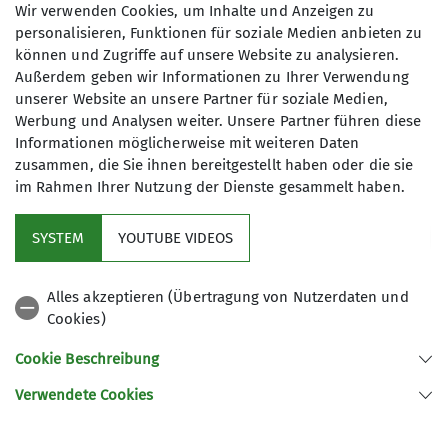
Wir verwenden Cookies, um Inhalte und Anzeigen zu
personalisieren, Funktionen für soziale Medien anbieten zu
können und Zugriffe auf unsere Website zu analysieren.
Seniorengruppe
Außerdem geben wir Informationen zu Ihrer Verwendung
unserer Website an unsere Partner für soziale Medien,
Werbung und Analysen weiter. Unsere Partner führen diese
Informationen möglicherweise mit weiteren Daten
Wir wandern an jedem 2. Dienstag im
zusammen, die Sie ihnen bereitgestellt haben oder die sie
Monat entweder in der näheren
im Rahmen Ihrer Nutzung der Dienste gesammelt haben.
Umgebung (Oberpfalz, Niederbayern),
im Bayerischen Wald, in Franken und
SYSTEM
YOUTUBE VIDEOS
in den Alpen. Die Touren werden von
Service
unseren Mitgliedern selbst geplant
Alles akzeptieren (Übertragung von Nutzerdaten und
und durchgeführt.
Cookies)
DAV Bundesverband
Kontakt aufnehmen
Cookie Beschreibung
Verwendete Cookies
Sektion Regensburg des Deutschen Alpenvereins e.V.
Details
St.-Katharinen-Platz 4