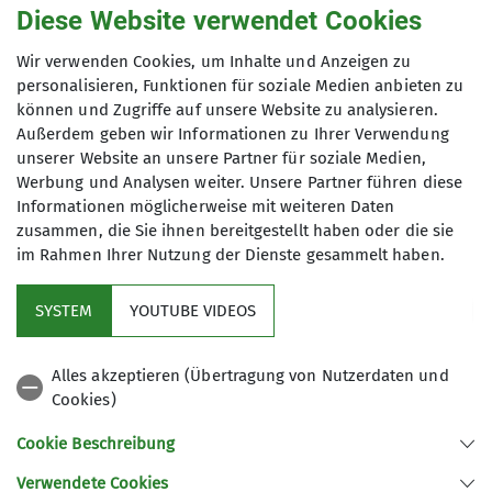
Ortsgruppe Bayerwald
Diese Website verwendet Cookies
Wir verwenden Cookies, um Inhalte und Anzeigen zu
personalisieren, Funktionen für soziale Medien anbieten zu
Die Ortsgruppe Bayerwald vereint alle
können und Zugriffe auf unsere Website zu analysieren.
Sektionsmitglieder aus dem Raum des
Außerdem geben wir Informationen zu Ihrer Verwendung
Anmeldung
nördlichen Bayerwaldes, die Interesse
unserer Website an unsere Partner für soziale Medien,
haben, Bergfreundschaften in ihrer
Werbung und Analysen weiter. Unsere Partner führen diese
ohne Anmeldung
Informationen möglicherweise mit weiteren Daten
nahen Umgebung zu knüpfen.
zusammen, die Sie ihnen bereitgestellt haben oder die sie
im Rahmen Ihrer Nutzung der Dienste gesammelt haben.
Details
SYSTEM
YOUTUBE VIDEOS
Service
Alles akzeptieren (Übertragung von Nutzerdaten und
Cookies)
DAV Bundesverband
Cookie Beschreibung
Verwendete Cookies
Sektion Regensburg des Deutschen Alpenvereins e.V.