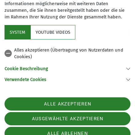
Informationen möglicherweise mit weiteren Daten
Für dich gibt es nichts Schöneres als
zusammen, die Sie ihnen bereitgestellt haben oder die sie
am Berg aufzuwachen? Du liebst
im Rahmen Ihrer Nutzung der Dienste gesammelt haben.
Hüttenabende und träumst vielleicht
sogar von einer Alpenüberquerung mit
SYSTEM
YOUTUBE VIDEOS
Gleichgesinnten? In der Gruppe
Service
Hüttentouren findest du sie. Ihr
Alles akzeptieren (Übertragung von Nutzerdaten und
organisiert gemeinsam, sei es für das
Cookies)
DAV Bundesverband
Wochenende oder die ganz große
Tour.
Cookie Beschreibung
Verwendete Cookies
Sektion Regensburg des Deutschen Alpenvereins e.V.
St.-Katharinen-Platz 4
93059 Regensburg
Telefon +4994146399030
ALLE AKZEPTIEREN
Kontakt
AUSGEWÄHLTE AKZEPTIEREN
Impressum
Datenschutz
Datenschutz-Einstellungen
ALLE ABLEHNEN