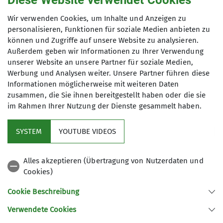
Diese Website verwendet Cookies
Sektion Regensburg, Selbstverpflegung,
Wir verwenden Cookies, um Inhalte und Anzeigen zu
Fahrtkosten
personalisieren, Funktionen für soziale Medien anbieten zu
können und Zugriffe auf unsere Website zu analysieren.
Außerdem geben wir Informationen zu Ihrer Verwendung
Maximale Teilnehmeranzahl
unserer Website an unsere Partner für soziale Medien,
Werbung und Analysen weiter. Unsere Partner führen diese
12
Informationen möglicherweise mit weiteren Daten
zusammen, die Sie ihnen bereitgestellt haben oder die sie
im Rahmen Ihrer Nutzung der Dienste gesammelt haben.
SYSTEM
YOUTUBE VIDEOS
Service
Alles akzeptieren (Übertragung von Nutzerdaten und
Cookies)
DAV Bundesverband
Cookie Beschreibung
Verwendete Cookies
Sektion Regensburg des Deutschen Alpenvereins e.V.