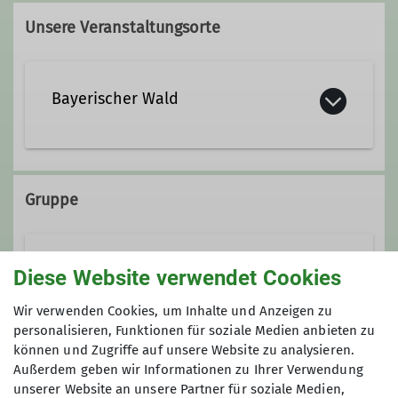
Unsere Veranstaltungsorte
HTG-Regensburg@gmx.de
Bayerischer Wald
Ämter
Beirat
Gruppe
Gruppenleiter*in Hochtourengruppe
Hochtourengruppe
Diese Website verwendet Cookies
Wir verwenden Cookies, um Inhalte und Anzeigen zu
personalisieren, Funktionen für soziale Medien anbieten zu
Wir sind eine bunt gemischte Gruppe
können und Zugriffe auf unsere Website zu analysieren.
von Bergsteigerinnen und
Außerdem geben wir Informationen zu Ihrer Verwendung
Anmeldung bis
Bergsteigern aus der DAV-Sektion
unserer Website an unsere Partner für soziale Medien,