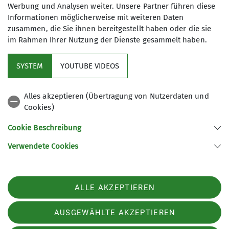
Regensburg, die ihre Freizeit gerne
Werbung und Analysen weiter. Unsere Partner führen diese
05.12.2024
Informationen möglicherweise mit weiteren Daten
gemeinsam und eigenverantwortlich
zusammen, die Sie ihnen bereitgestellt haben oder die sie
in den Alpen oder der näheren
im Rahmen Ihrer Nutzung der Dienste gesammelt haben.
Umgebung verbringen.
SYSTEM
YOUTUBE VIDEOS
Kontakt aufnehmen
Service
Alles akzeptieren (Übertragung von Nutzerdaten und
Details
Cookies)
DAV Bundesverband
Cookie Beschreibung
Verwendete Cookies
Sektion Regensburg des Deutschen Alpenvereins e.V.
St.-Katharinen-Platz 4
93059 Regensburg
Telefon +4994146399030
ALLE AKZEPTIEREN
Kontakt
AUSGEWÄHLTE AKZEPTIEREN