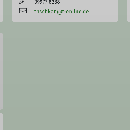
09977 8288
thschkon@t-online.de