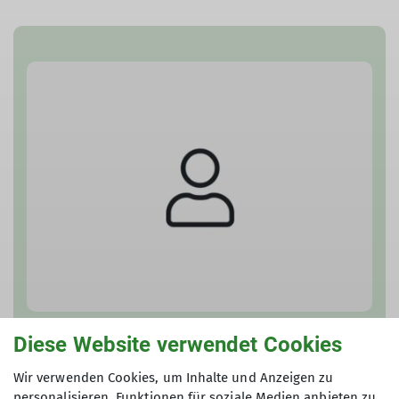
Diese Website verwendet Cookies
Reiner Hummel
Beirat | Gruppenleiter*in Hunderunde
Wir verwenden Cookies, um Inhalte und Anzeigen zu
personalisieren, Funktionen für soziale Medien anbieten zu