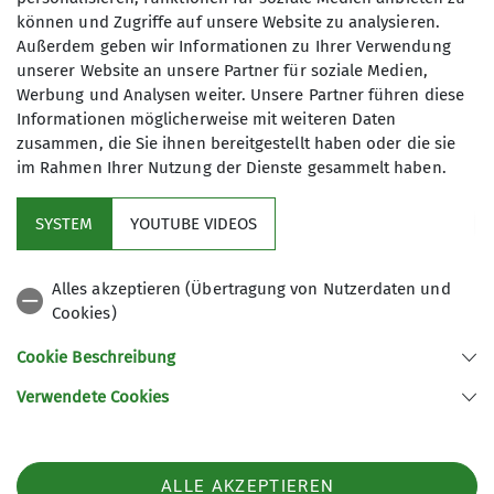
Anfrage senden
können und Zugriffe auf unsere Website zu analysieren.
Außerdem geben wir Informationen zu Ihrer Verwendung
unserer Website an unsere Partner für soziale Medien,
Werbung und Analysen weiter. Unsere Partner führen diese
Informationen möglicherweise mit weiteren Daten
zusammen, die Sie ihnen bereitgestellt haben oder die sie
im Rahmen Ihrer Nutzung der Dienste gesammelt haben.
SYSTEM
YOUTUBE VIDEOS
Service
Alles akzeptieren (Übertragung von Nutzerdaten und
Cookies)
DAV Bundesverband
Cookie Beschreibung
Verwendete Cookies
Sektion Regensburg des Deutschen Alpenvereins e.V.
St.-Katharinen-Platz 4
93059 Regensburg
Telefon +4994146399030
ALLE AKZEPTIEREN