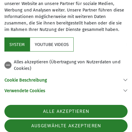
unserer Website an unsere Partner für soziale Medien,
Werbung und Analysen weiter. Unsere Partner führen diese
Informationen möglicherweise mit weiteren Daten
zusammen, die Sie ihnen bereitgestellt haben oder die sie
im Rahmen Ihrer Nutzung der Dienste gesammelt haben.
SYSTEM
YOUTUBE VIDEOS
Service
Alles akzeptieren (Übertragung von Nutzerdaten und
DAV Bundesverband
Cookies)
Cookie Beschreibung
Sektion Regensburg des Deutschen Alpenvereins e.V.
Verwendete Cookies
St.-Katharinen-Platz 4
93059 Regensburg
Telefon +4994146399030
ALLE AKZEPTIEREN
Kontakt
AUSGEWÄHLTE AKZEPTIEREN