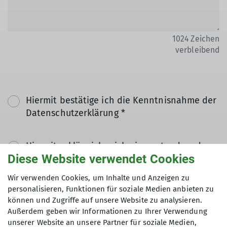
1024
Zeichen
verbleibend
Hiermit bestätige ich die Kenntnisnahme der
Datenschutzerklärung *
Hiermit erkläre ich mich einverstanden, dass
Diese Website verwendet Cookies
meine in das Kontaktformular eingegebenen
Daten elektronisch gesichert und zum Zweck
Wir verwenden Cookies, um Inhalte und Anzeigen zu
der Kontaktaufnahme verarbeitet und
personalisieren, Funktionen für soziale Medien anbieten zu
genutzt werden. Mir ist bekannt, dass ich
können und Zugriffe auf unsere Website zu analysieren.
meine Einwilligung jederzeit wiederrufen
Außerdem geben wir Informationen zu Ihrer Verwendung
kann. *
unserer Website an unsere Partner für soziale Medien,