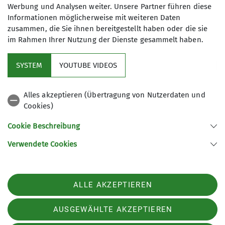
Werbung und Analysen weiter. Unsere Partner führen diese
Informationen möglicherweise mit weiteren Daten
Mit (*) markierte Felder
zusammen, die Sie ihnen bereitgestellt haben oder die sie
Absenden
sind Pflichtfelder
im Rahmen Ihrer Nutzung der Dienste gesammelt haben.
SYSTEM
YOUTUBE VIDEOS
Service
Alles akzeptieren (Übertragung von Nutzerdaten und
Cookies)
DAV Bundesverband
Cookie Beschreibung
Verwendete Cookies
Sektion Regensburg des Deutschen Alpenvereins e.V.
St.-Katharinen-Platz 4
93059 Regensburg
Telefon +4994146399030
ALLE AKZEPTIEREN
Kontakt
AUSGEWÄHLTE AKZEPTIEREN