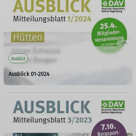
mehr erfahren
Klettern, das für viele Leidenschaft und Lebensgefühl
bedeutet. Außerdem berichten wir aus der
Mitgliederversammlung, stellen unsere neuen Haupt-
und Ehrenamtlichen vor, erklären unsere MTB-Kurse und
zeigen euch, wie ihr euch vor einer Bergtour richtig
einschätzt. Wir stellen euch zudem unser neues
Vertragshaus "Berggasthof Steckholzer" vor und
berichten aus den Gruppen.
Ausblick
Ausblick 02-2024 (PDF)
Ausblick 01-2024
mehr erfahren
Das Magazin für die Mitglieder der Sektion Regensburg
24.01.2024
Der Ausblick 01-2024 widmet sich dieses Mal unserem
Zuhause in den Bergen, unseren Hütten. Außerdem
laden wir zur Mitgliederversammlung ein, dieses Mal mit
der Wahl des Gesamtvorstands, stellen unsere neuen
Haupt- und Ehrenamtlichen vor, erklären unsere
Bergsteigen-Kurse und berichten aus den Gruppen.