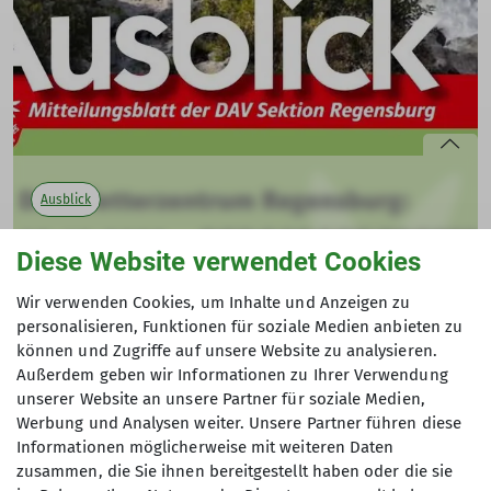
Küche. Und wir berichten, wie der Stresspegel von
unseren Teilnehmer*innen am
Stressreduktionsprogramm absinkt.
Ausblick 02-2023 (PDF)
mehr erfahren
Ausblick
Ausblick 03-2022
Diese Website verwendet Cookies
01.10.2022
Wir verwenden Cookies, um Inhalte und Anzeigen zu
Im Ausblick 02-2022 stellen wir euch das Programm des
personalisieren, Funktionen für soziale Medien anbieten zu
Andere Themen
Bergsporttreffens vor, präsentieren euch unsere neue
können und Zugriffe auf unsere Website zu analysieren.
Steinwaldhütte und zwei neue kommissarische
Außerdem geben wir Informationen zu Ihrer Verwendung
Vorstände.
unserer Website an unsere Partner für soziale Medien,
Gesund in den Bergen
Hochtouren
Jahresbericht
Werbung und Analysen weiter. Unsere Partner führen diese
Informationen möglicherweise mit weiteren Daten
Jahresprogramm
Klettern
Lieblingstouren
mehr erfahren
zusammen, die Sie ihnen bereitgestellt haben oder die sie
Mountainbike
Skitouren
Wandern