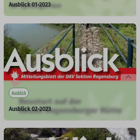
Ausblick 01-2023
mehr erfahren
Das Magazin für die Mitglieder der Sektion Regensburg
01.02.2023
Im Ausblick 01-2023 kündigen wir die
Mitgliederversammlung 2023 an, berichten aus den
Gruppen und aus den Hütten und listen euch alle
wichtigen Termine auf.
Ausblick 01-2023 (PDF)
mehr erfahren
Ausblick
Ausblick 02-2023
01.06.2023
Auf geht's in den Bergsommer. Die Neue Regensburger
Hütte öffnet im Juni ihre Türen - mit rein vegetarischer